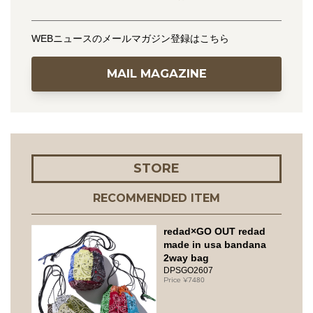
WEBニュースのメールマガジン登録はこちら
MAIL MAGAZINE
STORE
RECOMMENDED ITEM
redad×GO OUT redad
made in usa bandana
2way bag
DPSGO2607
7480