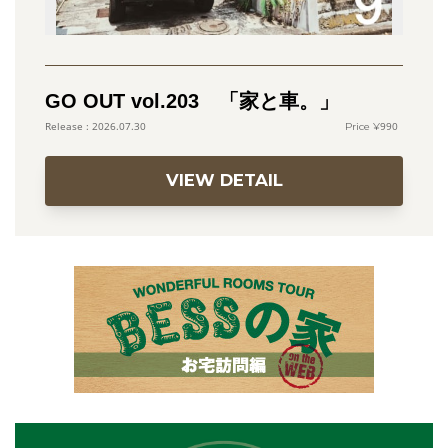
GO OUT vol.203 「家と車。」
990
2026.07.30
VIEW DETAIL