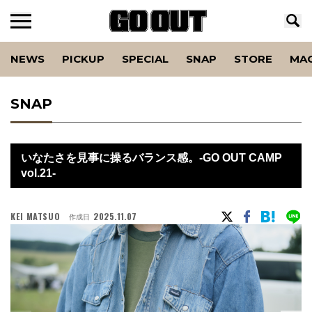
NEWS
PICKUP
SPECIAL
SNAP
STORE
MA
SNAP
いなたさを見事に操るバランス感。-GO OUT CAMP
vol.21-
KEI MATSUO
2025.11.07
作成日