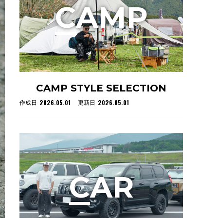
C
AMP
CAMP STYLE SELECTION
2026.05.01
2026.05.01
作成日
更新日
C
AR