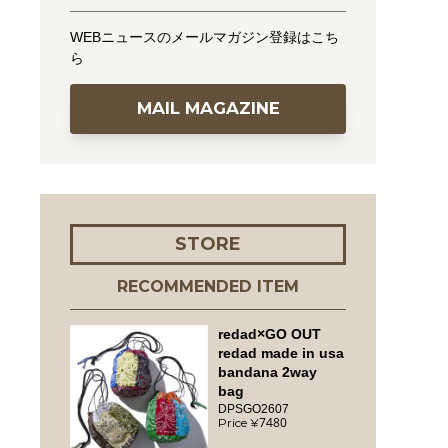
WEBニュースのメールマガジン登録はこち
ら
MAIL MAGAZINE
STORE
RECOMMENDED ITEM
redad×GO OUT
redad made in usa
bandana 2way
bag
DPSGO2607
7480