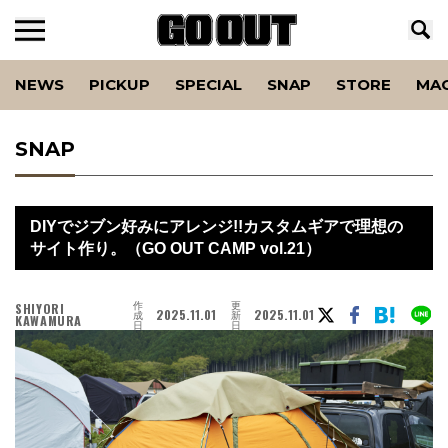
NEWS
PICKUP
SPECIAL
SNAP
STORE
MA
SNAP
DIYでジブン好みにアレンジ!!カスタムギアで理想の
サイト作り。（GO OUT CAMP vol.21）
作
更
SHIYORI
2025.11.01
2025.11.01
成
新
KAWAMURA
日
日