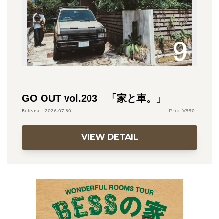
GO OUT vol.203 「家と車。」
990
2026.07.30
VIEW DETAIL