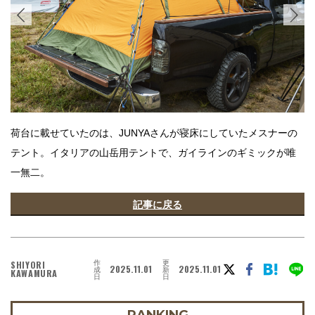
荷台に載せていたのは、JUNYAさんが寝床にしていたメスナーの
テント。イタリアの山岳用テントで、ガイラインのギミックが唯
一無二。
記事に戻る
作
更
SHIYORI
2025.11.01
2025.11.01
成
新
KAWAMURA
日
日