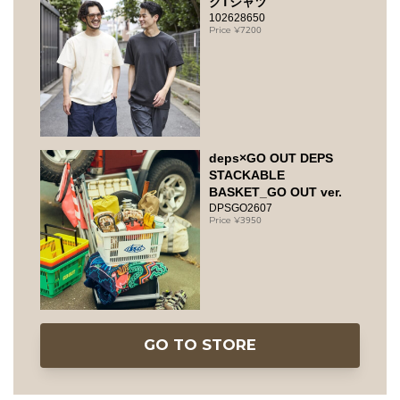
クTシャツ
102628650
7200
deps×GO OUT DEPS
STACKABLE
BASKET_GO OUT ver.
DPSGO2607
3950
GO TO STORE