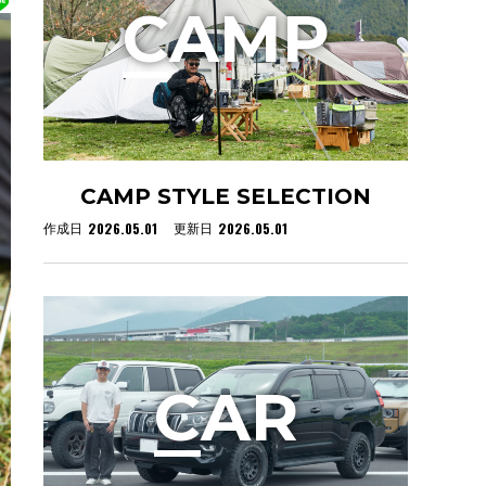
C
AMP
CAMP STYLE SELECTION
2026.05.01
2026.05.01
作成日
更新日
C
AR