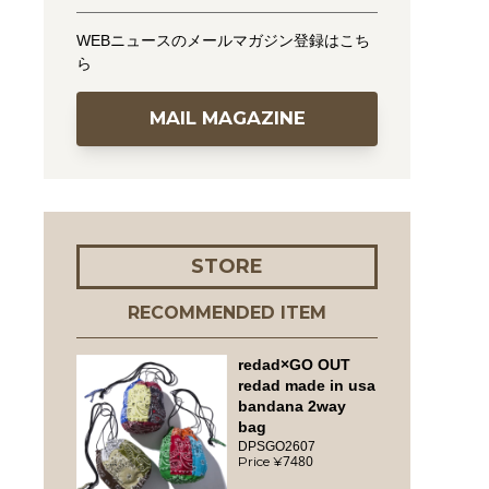
WEBニュースのメールマガジン登録はこち
ら
MAIL MAGAZINE
STORE
RECOMMENDED ITEM
redad×GO OUT
redad made in usa
bandana 2way
bag
DPSGO2607
7480