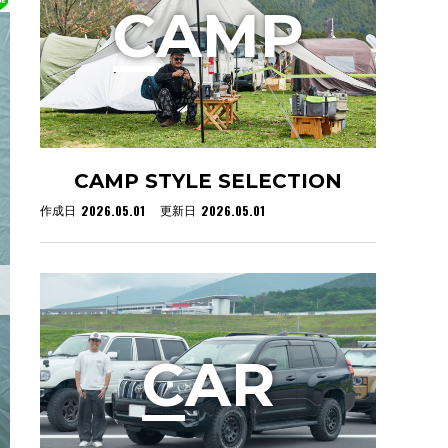
C
AMP
CAMP STYLE SELECTION
2026.05.01
2026.05.01
作成日
更新日
C
AR