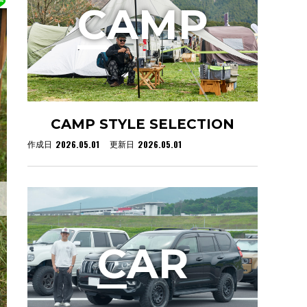
C
AMP
CAMP STYLE SELECTION
2026.05.01
2026.05.01
作成日
更新日
C
AR