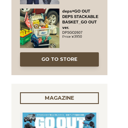
deps×GO OUT
DEPS STACKABLE
BASKET_GO OUT
ver.
DPSGO2607
3950
GO TO STORE
MAGAZINE