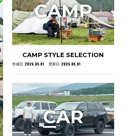
C
AMP
CAMP STYLE SELECTION
2026.05.01
2026.05.01
作成日
更新日
C
AR