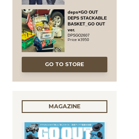
deps×GO OUT
DEPS STACKABLE
BASKET_GO OUT
ver.
DPSGO2607
3950
GO TO STORE
MAGAZINE