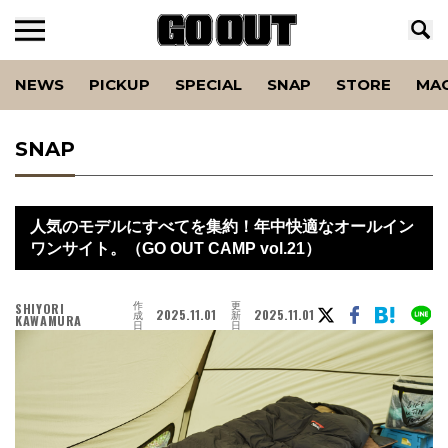
NEWS
PICKUP
SPECIAL
SNAP
STORE
MA
SNAP
人気のモデルにすべてを集約！年中快適なオールイン
ワンサイト。（GO OUT CAMP vol.21）
作
更
SHIYORI
2025.11.01
2025.11.01
成
新
KAWAMURA
日
日