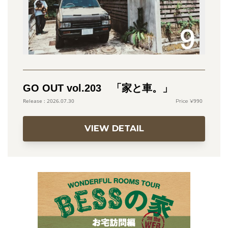
GO OUT vol.203 「家と車。」
990
2026.07.30
VIEW DETAIL