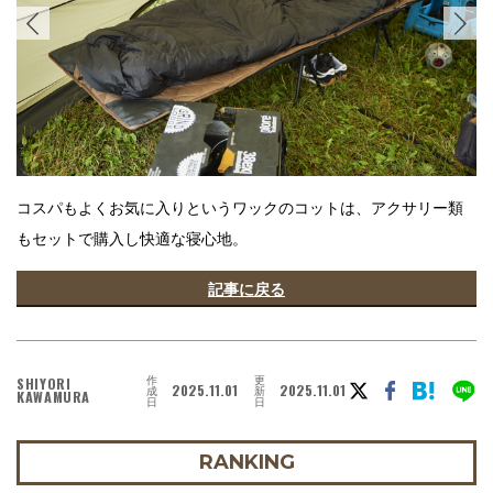
コスパもよくお気に入りというワックのコットは、アクサリー類
もセットで購入し快適な寝心地。
記事に戻る
作
更
SHIYORI
2025.11.01
2025.11.01
成
新
KAWAMURA
日
日
RANKING