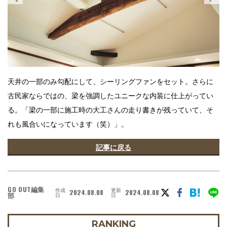
天井の一部のみ勾配にして、シーリングファンをセット。さらに
古民家ならではの、梁を強調したユニークな内装に仕上がってい
る。「梁の一部に施工時の大工さんの走り書きが残っていて、そ
れも風合いになっています（笑）」。
記事に戻る
GO OUT編集
作成
更新
2024.08.08
2024.08.08
部
日
日
RANKING