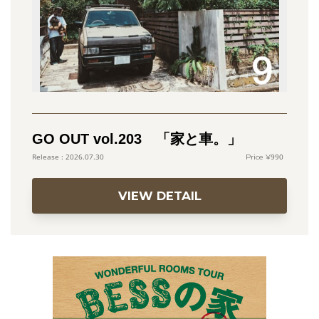
GO OUT vol.203 「家と車。」
990
2026.07.30
VIEW DETAIL