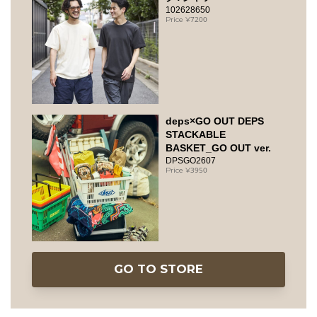
102628650
7200
deps×GO OUT DEPS
STACKABLE
BASKET_GO OUT ver.
DPSGO2607
3950
GO TO STORE