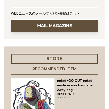
WEBニュースのメールマガジン登録はこちら
MAIL MAGAZINE
STORE
RECOMMENDED ITEM
redad×GO OUT redad
made in usa bandana
2way bag
DPSGO2607
7480