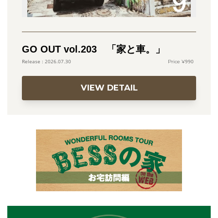
GO OUT vol.203 「家と車。」
990
2026.07.30
VIEW DETAIL