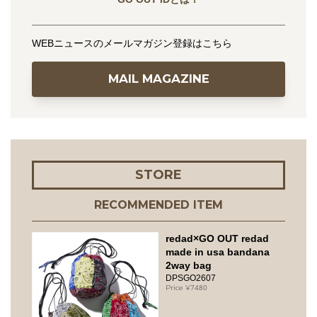
WEBニュースのメールマガジン登録はこちら
MAIL MAGAZINE
STORE
RECOMMENDED ITEM
redad×GO OUT redad
made in usa bandana
2way bag
DPSGO2607
7480