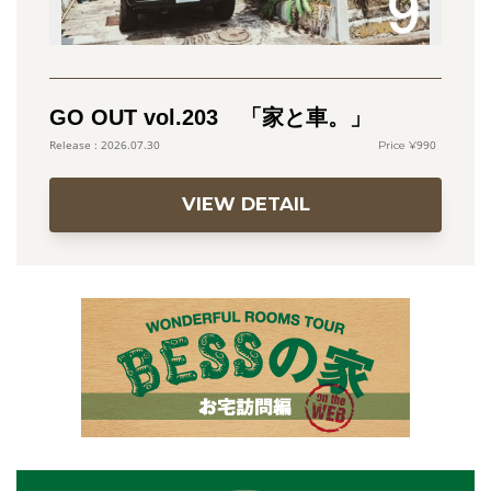
GO OUT vol.203 「家と車。」
990
2026.07.30
VIEW DETAIL