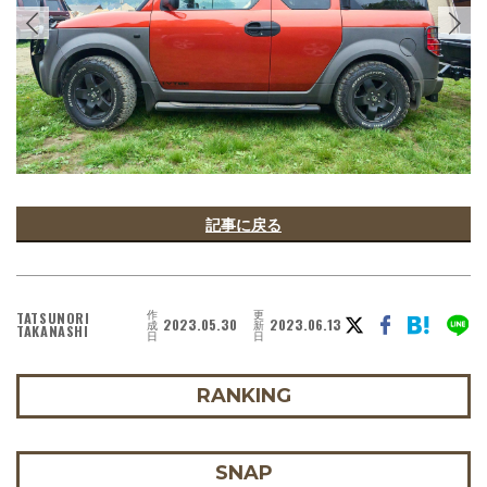
記事に戻る
作
更
TATSUNORI
2023.05.30
2023.06.13
成
新
TAKANASHI
日
日
RANKING
SNAP