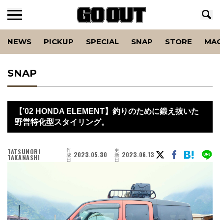
NEWS
PICKUP
SPECIAL
SNAP
STORE
MA
SNAP
【’02 HONDA ELEMENT】釣りのために鍛え抜いた
野営特化型スタイリング。
作
更
TATSUNORI
2023.05.30
2023.06.13
成
新
TAKANASHI
日
日