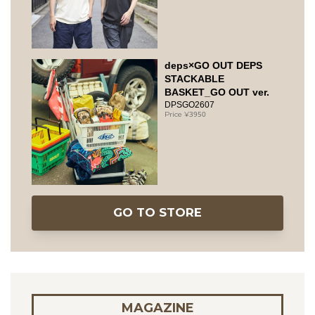
deps×GO OUT DEPS
STACKABLE
BASKET_GO OUT ver.
DPSGO2607
3950
GO TO STORE
MAGAZINE