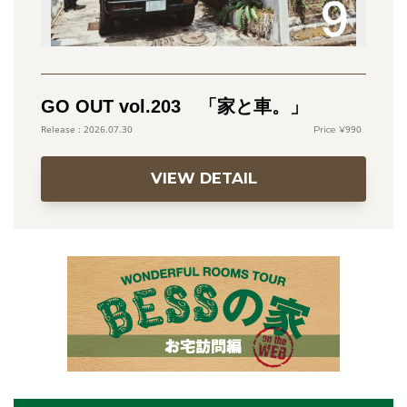
GO OUT vol.203 「家と車。」
990
2026.07.30
VIEW DETAIL