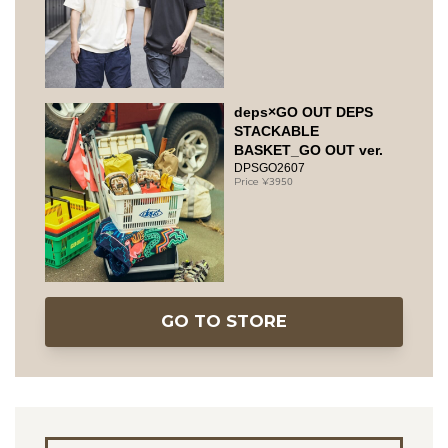
deps×GO OUT DEPS
STACKABLE
BASKET_GO OUT ver.
DPSGO2607
3950
GO TO STORE