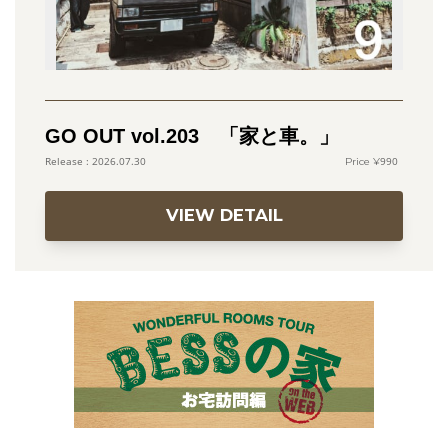
GO OUT vol.203 「家と車。」
990
2026.07.30
VIEW DETAIL