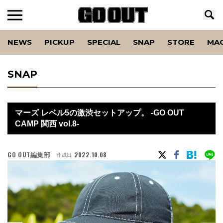
NEWS
PICKUP
SPECIAL
SNAP
STORE
MA
SNAP
マーズ レベル5の激渋セットアップ。 -GO OUT
CAMP 関西 vol.8-
GO OUT編集部
2022.10.08
作成日