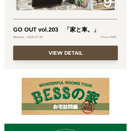
GO OUT vol.203 「家と車。」
990
2026.07.30
VIEW DETAIL