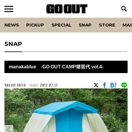
NEWS
PICKUP
SPECIAL
SNAP
STORE
MA
SNAP
manakablue -GO OUT CAMP猪苗代 vol.4-
YASUO SATO
2017.07.17
作成日