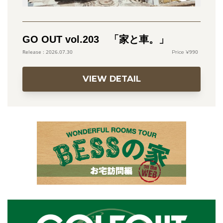
GO OUT vol.203 「家と車。」
990
2026.07.30
VIEW DETAIL