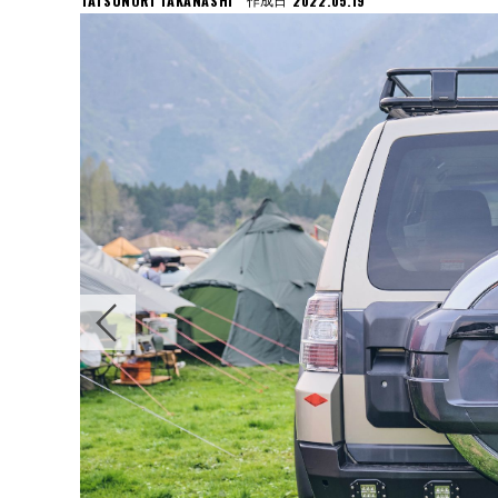
TATSUNORI TAKANASHI
2022.05.19
作成日