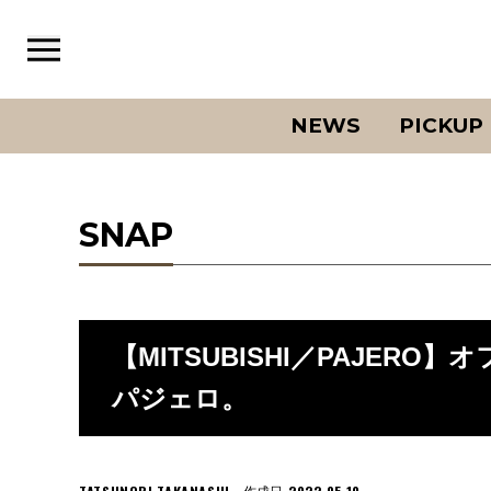
NEWS
PICKUP
SNAP
【MITSUBISHI／PAJER
パジェロ。