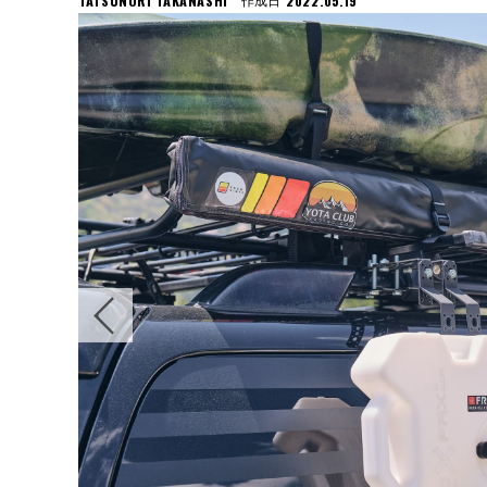
TATSUNORI TAKANASHI
2022.05.19
作成日