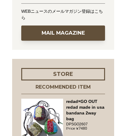
WEBニュースのメールマガジン登録はこち
ら
MAIL MAGAZINE
STORE
RECOMMENDED ITEM
redad×GO OUT
redad made in usa
bandana 2way
bag
DPSGO2607
7480