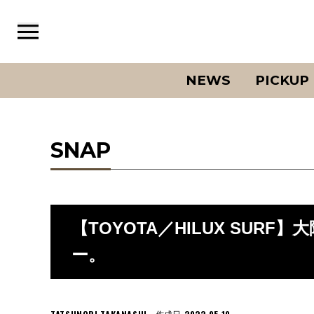
NEWS
PICKUP
SNAP
【TOYOTA／HILUX SUR
ー。