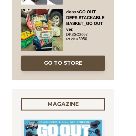
deps×GO OUT
DEPS STACKABLE
BASKET_GO OUT
ver.
DPSGO2607
3950
GO TO STORE
MAGAZINE