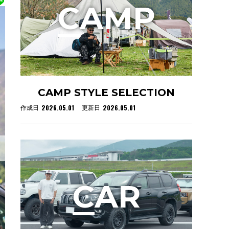
C
AMP
CAMP STYLE SELECTION
2026.05.01
2026.05.01
作成日
更新日
C
AR