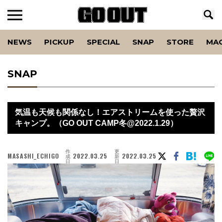
NEWS
PICKUP
SPECIAL
SNAP
STORE
MA
SNAP
気温も天候も関係なし！エアストリームを使った贅沢
キャンプ。（GO OUT CAMP冬@2022.1.29）
作
更
MASASHI_ECHIGO
2022.03.25
2022.03.25
成
新
日
日