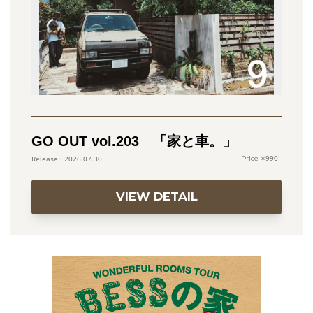
GO OUT vol.203 「家と車。」
990
2026.07.30
VIEW DETAIL