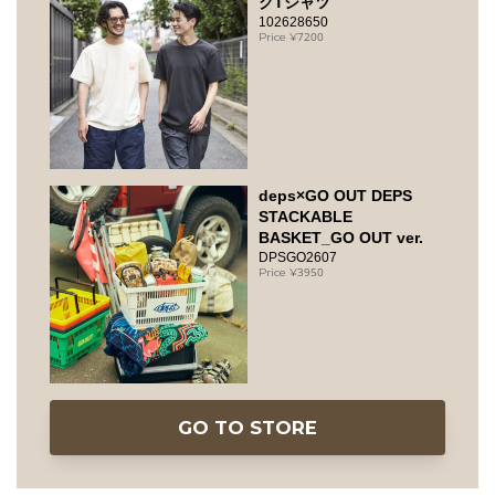
クTシャツ
102628650
7200
deps×GO OUT DEPS
STACKABLE
BASKET_GO OUT ver.
DPSGO2607
3950
GO TO STORE