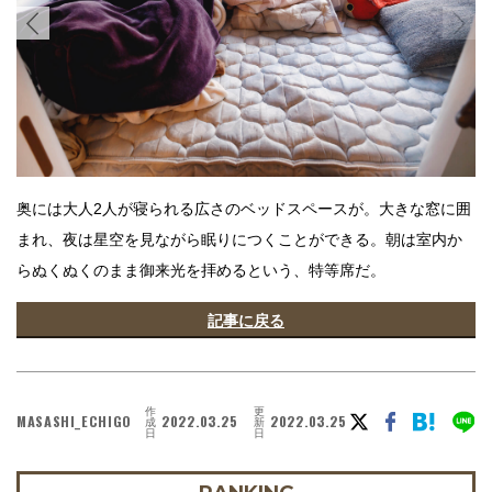
奥には大人2人が寝られる広さのベッドスペースが。大きな窓に囲
まれ、夜は星空を見ながら眠りにつくことができる。朝は室内か
らぬくぬくのまま御来光を拝めるという、特等席だ。
記事に戻る
作
更
MASASHI_ECHIGO
2022.03.25
2022.03.25
成
新
日
日