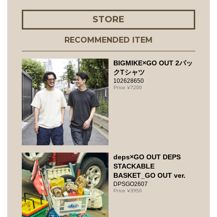
STORE
RECOMMENDED ITEM
BIGMIKE×GO OUT 2パッ
クTシャツ
102628650
7200
deps×GO OUT DEPS
STACKABLE
BASKET_GO OUT ver.
DPSGO2607
3950