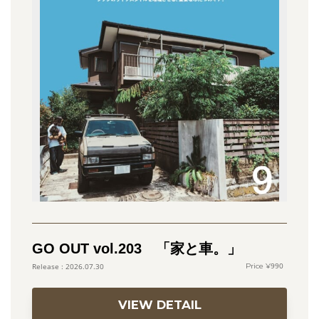
GO OUT vol.203 「家と車。」
990
2026.07.30
VIEW DETAIL