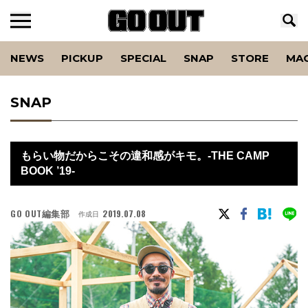
NEWS
PICKUP
SPECIAL
SNAP
STORE
MA
SNAP
もらい物だからこその違和感がキモ。-THE CAMP
BOOK ’19-
GO OUT編集部
2019.07.08
作成日