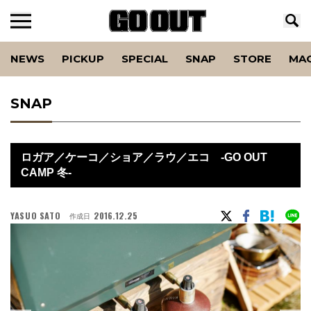
NEWS
PICKUP
SPECIAL
SNAP
STORE
MA
SNAP
ロガア／ケーコ／ショア／ラウ／エコ -GO OUT
CAMP 冬-
YASUO SATO
2016.12.25
作成日