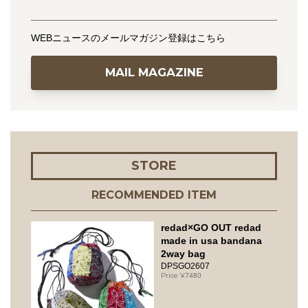
WEBニュースのメールマガジン登録はこちら
MAIL MAGAZINE
STORE
RECOMMENDED ITEM
redad×GO OUT redad
made in usa bandana
2way bag
DPSGO2607
7480