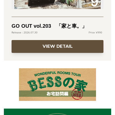
GO OUT vol.203 「家と車。」
990
2026.07.30
VIEW DETAIL