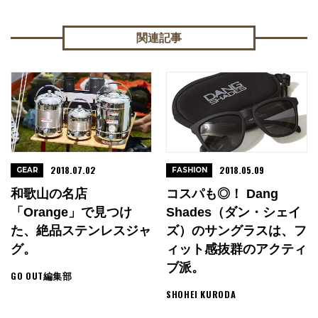
関連記事
2018.07.02
2018.05.09
GEAR
FASHION
和歌山の名店
コスパも◎！ Dang
「Orange」で見つけ
Shades（ダン・シェイ
た、絶品ステンレスジャ
ズ）のサングラスは、フ
グ。
ィット感抜群のアクティ
ブ派。
GO OUT編集部
SHOHEI KURODA