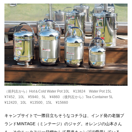
（前列左から）Hot＆Cold Water Pot 10L ¥13824 Water Pot 15L
¥7452、10L ¥5940、5L ¥4860 （後列左から）Tea Container 5L
¥12420、10L ¥13500、15L ¥15660
キャンプサイトで一際目立ちそうなコチラは、インド発の老舗ブ
ランドMINTAGE（ミンテージ）のジャグ。オレンジの山本さん