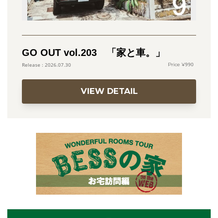
GO OUT vol.203 「家と車。」
990
2026.07.30
VIEW DETAIL