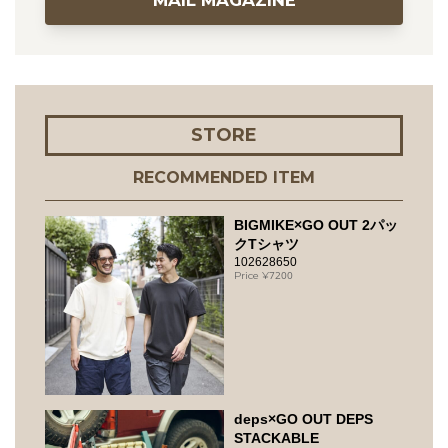
STORE
RECOMMENDED ITEM
BIGMIKE×GO OUT 2パッ
クTシャツ
102628650
7200
deps×GO OUT DEPS
STACKABLE