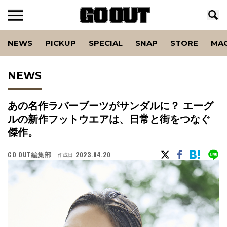
NEWS
PICKUP
SPECIAL
SNAP
STORE
MA
NEWS
あの名作ラバーブーツがサンダルに？ エーグ
ルの新作フットウエアは、日常と街をつなぐ
傑作。
GO OUT編集部
2023.04.20
作成日