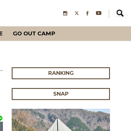
E
GO OUT CAMP
RANKING
フ
SNAP