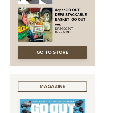
deps×GO OUT
DEPS STACKABLE
BASKET_GO OUT
ver.
DPSGO2607
3950
GO TO STORE
MAGAZINE