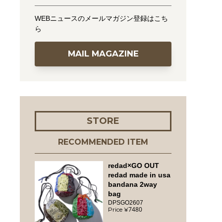
WEBニュースのメールマガジン登録はこち
ら
MAIL MAGAZINE
STORE
RECOMMENDED ITEM
redad×GO OUT
redad made in usa
bandana 2way
bag
DPSGO2607
7480