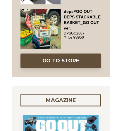
deps×GO OUT
DEPS STACKABLE
BASKET_GO OUT
ver.
DPSGO2607
3950
GO TO STORE
MAGAZINE