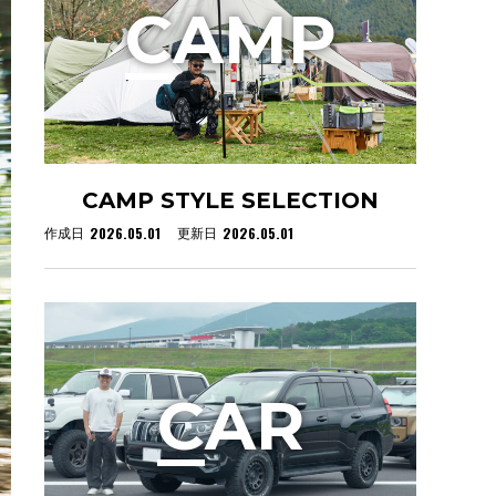
C
AMP
CAMP STYLE SELECTION
2026.05.01
2026.05.01
作成日
更新日
C
AR