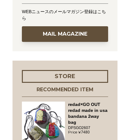
WEBニュースのメールマガジン登録はこち
ら
MAIL MAGAZINE
STORE
RECOMMENDED ITEM
redad×GO OUT
redad made in usa
bandana 2way
bag
DPSGO2607
7480