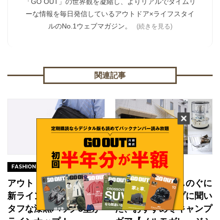
「GO OUT」の世界観を凝縮し、よりリアルでタイムリ
ーな情報を毎日発信しているアウトドア×ライフスタイ
ルのNo.1ウェブマガジン。
(続きを見る)
関連記事
2023.06.30
2022.12.03
FASHION
GEAR
アウトドアプロダクツに
極寒キャンプをしのぐに
新ラインが誕生。撥水＆
は？人気ショップに聞い
タフな漆黒バッグ5型が
た、おすすめ冬キャンプ