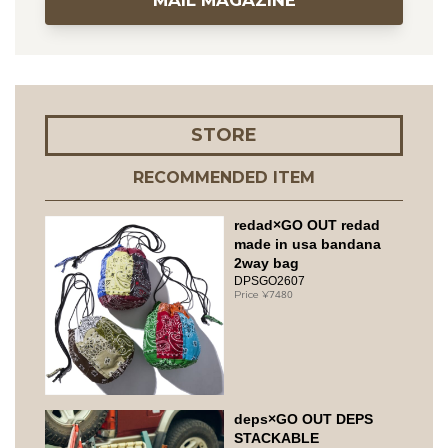
STORE
RECOMMENDED ITEM
redad×GO OUT redad
made in usa bandana
2way bag
DPSGO2607
7480
deps×GO OUT DEPS
STACKABLE