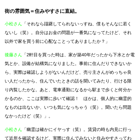
街の雰囲気＝住みやすさに直結。
小松さん
「それなら躊躇してられないっすね、僕もそんなに若く
ないし（笑）。自分はお金の問題が一番気になってたけど、それ
以外で家を買う前に心配なことってありましたか？」
後藤さん
「2軒目を買った時は、家が築40年だったから下水とか電
気とか、設備が結構気になりました。事前に住んだりできないか
ら、実際は確認しようがないんだけど、売り主さんがめっちゃ良
い人だったから、住んでいたときの話を聞いてみたり、行ける限
り内覧したかな。あと、電車通勤になるから駅まで歩くと何分か
かるのか、ここは実際に歩いて確認！ ほかは、個人的に幽霊的
なものは出ないか、いつも気になっちゃう（笑）。聞いたら問題
なかったけど（笑）」。
小松さん
「幽霊は確かにイヤっす（笑）。賃貸の時も内見に行っ
て近所を確認するけど、実際に住んでみないと住みやすさってわ