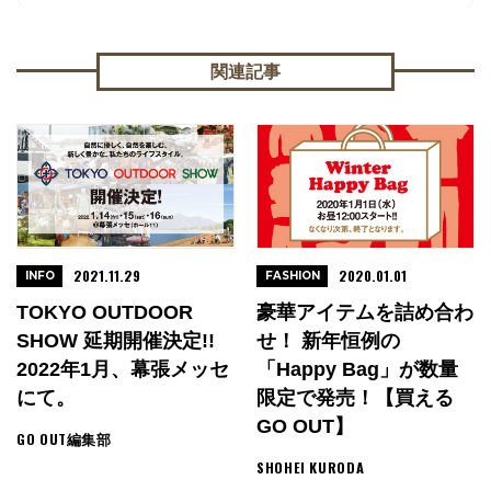
関連記事
2021.11.29
2020.01.01
INFO
FASHION
TOKYO OUTDOOR
豪華アイテムを詰め合わ
SHOW 延期開催決定!!
せ！ 新年恒例の
2022年1月、幕張メッセ
「Happy Bag」が数量
にて。
限定で発売！【買える
GO OUT】
GO OUT編集部
SHOHEI KURODA