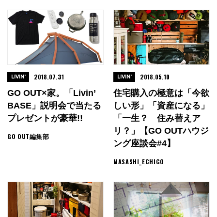
2018.07.31
2018.05.10
LIVIN'
LIVIN'
GO OUT×家。「Livin’
住宅購入の極意は「今欲
BASE」説明会で当たる
しい形」「資産になる」
プレゼントが豪華!!
「一生？ 住み替えア
リ？」【GO OUTハウジ
GO OUT編集部
ング座談会#4】
MASASHI_ECHIGO