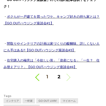
ク！
・
ボクらが一戸建てを買ったワケ。キャンプ好きの持ち家とは？
【GO OUTハウジング座談会#1】
・
間取りやインテリアの計画は家づくりの醍醐味。詳しくない人
にも手はある!!【GO OUTハウジング座談会#3】
・
住宅購入の極意は「今欲しい形」「資産になる」「一生？ 住
み替えアリ？」【GO OUTハウジング座談会#4】
<
1
2
Tags
インテリア
一軒家
GO OUT LIVIN'
マイホーム