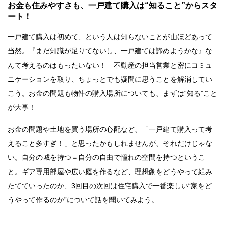
お金も住みやすさも、一戸建て購入は“知ること”からスタ
ート！
一戸建て購入は初めて、という人は知らないことが山ほどあって
当然。『まだ知識が足りてないし、一戸建ては諦めようかな』な
んて考えるのはもったいない！ 不動産の担当営業と密にコミュ
ニケーションを取り、ちょっとでも疑問に思うことを解消してい
こう。お金の問題も物件の購入場所についても、まずは“知る”こと
が大事！
お金の問題や土地を買う場所の心配など、「一戸建て購入って考
えること多すぎ！」と思ったかもしれませんが、それだけじゃな
い。自分の城を持つ＝自分の自由で憧れの空間を持つというこ
と。ギア専用部屋や広い庭を作るなど、理想像をどうやって組み
たてていったのか、3回目の次回は住宅購入で一番楽しい“家をど
うやって作るのか”について話を聞いてみよう。