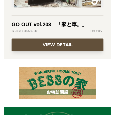
GO OUT vol.203 「家と車。」
990
2026.07.30
VIEW DETAIL