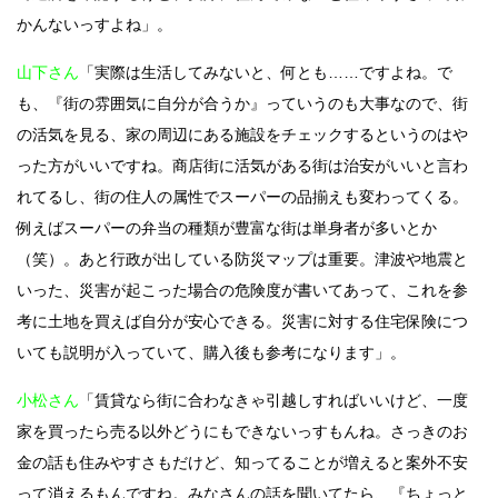
かんないっすよね」。
山下さん
「実際は生活してみないと、何とも……ですよね。で
も、『街の雰囲気に自分が合うか』っていうのも大事なので、街
の活気を見る、家の周辺にある施設をチェックするというのはや
った方がいいですね。商店街に活気がある街は治安がいいと言わ
れてるし、街の住人の属性でスーパーの品揃えも変わってくる。
例えばスーパーの弁当の種類が豊富な街は単身者が多いとか
（笑）。あと行政が出している防災マップは重要。津波や地震と
いった、災害が起こった場合の危険度が書いてあって、これを参
考に土地を買えば自分が安心できる。災害に対する住宅保険につ
いても説明が入っていて、購入後も参考になります」。
小松さん
「賃貸なら街に合わなきゃ引越しすればいいけど、一度
家を買ったら売る以外どうにもできないっすもんね。さっきのお
金の話も住みやすさもだけど、知ってることが増えると案外不安
って消えるもんですね。みなさんの話を聞いてたら、『ちょっと