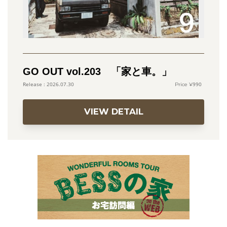
GO OUT vol.203 「家と車。」
990
2026.07.30
VIEW DETAIL