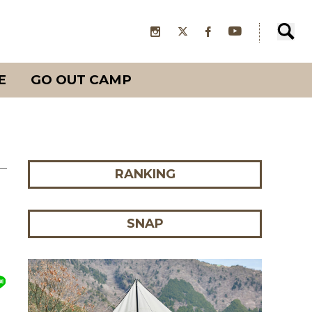
E
GO OUT CAMP
RANKING
ロ
SNAP