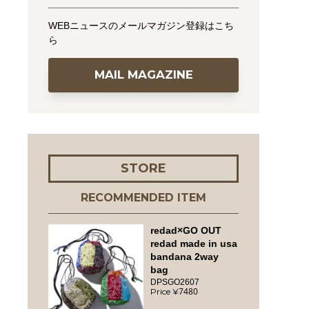
WEBニュースのメールマガジン登録はこち
ら
MAIL MAGAZINE
STORE
RECOMMENDED ITEM
redad×GO OUT
redad made in usa
bandana 2way
bag
DPSGO2607
7480