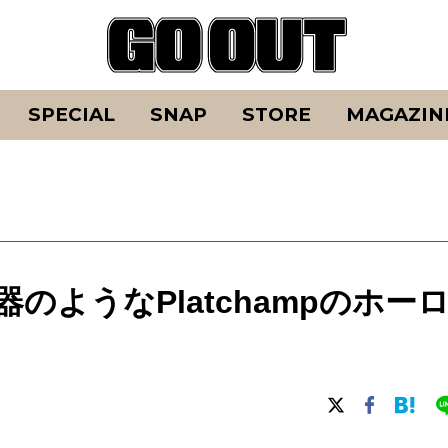
SPECIAL
SNAP
STORE
MAGAZIN
のようなPlatchampのホー