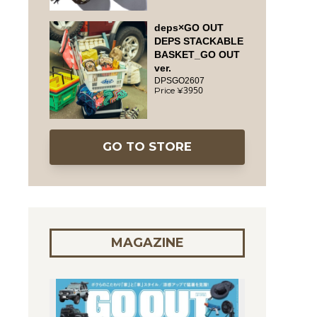
deps×GO OUT
DEPS STACKABLE
BASKET_GO OUT
ver.
DPSGO2607
3950
GO TO STORE
MAGAZINE