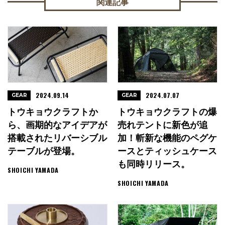
関連記事
2024.09.14
2024.07.07
GEAR
GEAR
トウキョウクラフトか
トウキョウクラフトの爆
ら、画期的なアイデアが
売れテントに新色が追
搭載されたリバーシブル
加！斬新な機能のペグケ
テーブルが登場。
ースとティッシュケース
も同時リリース。
SHOICHI YAMADA
SHOICHI YAMADA