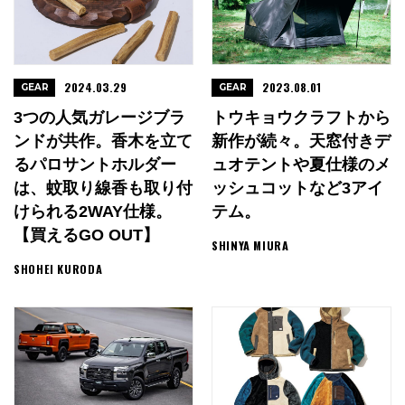
2024.03.29
2023.08.01
GEAR
GEAR
3つの人気ガレージブラ
トウキョウクラフトから
ンドが共作。香木を立て
新作が続々。天窓付きデ
るパロサントホルダー
ュオテントや夏仕様のメ
は、蚊取り線香も取り付
ッシュコットなど3アイ
けられる2WAY仕様。
テム。
【買えるGO OUT】
SHINYA MIURA
SHOHEI KURODA