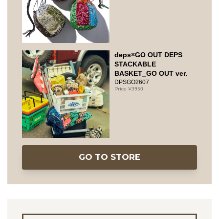
deps×GO OUT DEPS
STACKABLE
BASKET_GO OUT ver.
DPSGO2607
3950
GO TO STORE