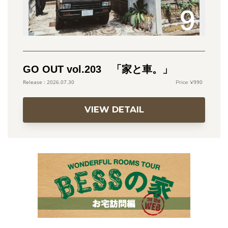
GO OUT vol.203 「家と車。」
990
2026.07.30
VIEW DETAIL