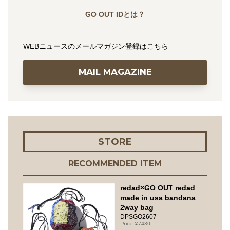
GO OUT IDとは？
WEBニュースのメールマガジン登録はこちら
MAIL MAGAZINE
STORE
RECOMMENDED ITEM
redad×GO OUT redad
made in usa bandana
2way bag
DPSGO2607
7480