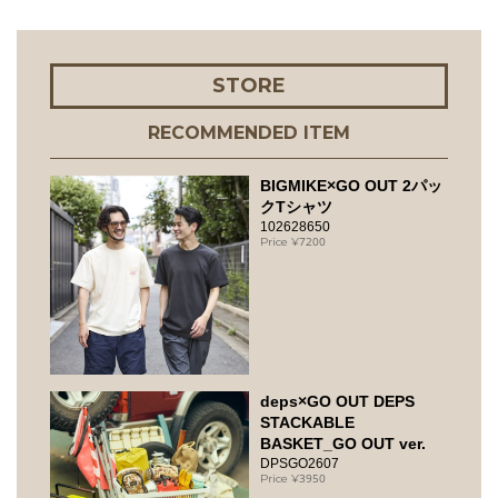
STORE
RECOMMENDED ITEM
BIGMIKE×GO OUT 2パッ
クTシャツ
102628650
7200
deps×GO OUT DEPS
STACKABLE
BASKET_GO OUT ver.
DPSGO2607
3950