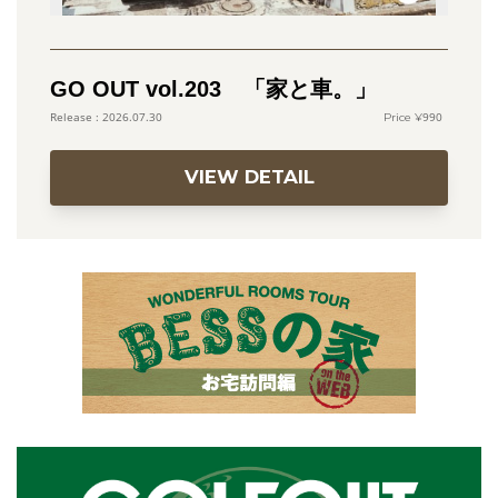
GO OUT vol.203 「家と車。」
990
2026.07.30
VIEW DETAIL