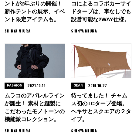
ントが2年ぶりの開催！
コによるコラボカーサイ
新作テントの展示、イベ
ドタープは、車なしでも
ント限定アイテムも。
設営可能な2WAY仕様。
SHINYA MIURA
SHINYA MIURA
2021.10.19
2019.10.27
FASHION
GEAR
ムラコのアパレルライン
待ってました！ チャム
が誕生！ 素材と縫製に
ス初のTCタープ登場。
こだわったモノトーンの
ヘキサとスクエアの２タ
機能派コレクション。
イプ。
SHINYA MIURA
SHINYA MIURA