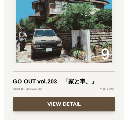
GO OUT vol.203 「家と車。」
990
2026.07.30
VIEW DETAIL