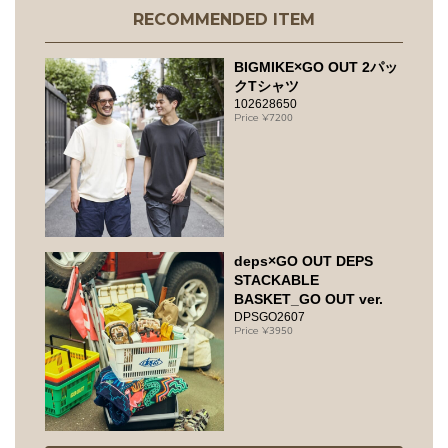
RECOMMENDED ITEM
BIGMIKE×GO OUT 2パッ
クTシャツ
102628650
7200
deps×GO OUT DEPS
STACKABLE
BASKET_GO OUT ver.
DPSGO2607
3950