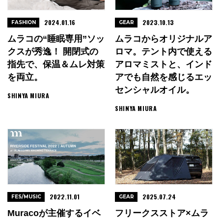
2024.01.16
2023.10.13
FASHION
GEAR
ムラコの“睡眠専用”ソッ
ムラコからオリジナルア
クスが秀逸！ 開閉式の
ロマ。テント内で使える
指先で、保温＆ムレ対策
アロマミストと、インド
を両立。
アでも自然を感じるエッ
センシャルオイル。
SHINYA MIURA
SHINYA MIURA
2022.11.01
2025.07.24
FES/MUSIC
GEAR
Muracoが主催するイベ
フリークスストア×ムラ