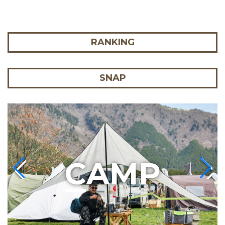
RANKING
SNAP
C
AMP