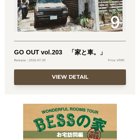
GO OUT vol.203 「家と車。」
990
2026.07.30
VIEW DETAIL