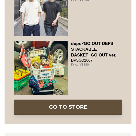
deps×GO OUT DEPS
STACKABLE
BASKET_GO OUT ver.
DPSGO2607
3950
GO TO STORE