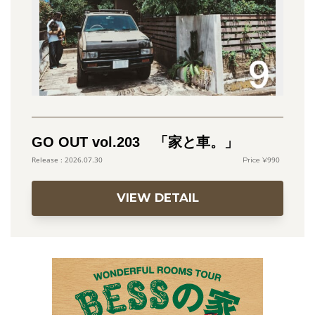
GO OUT vol.203 「家と車。」
990
2026.07.30
VIEW DETAIL