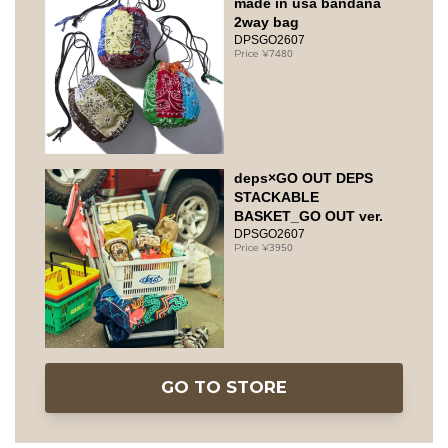
made in usa bandana
2way bag
DPSGO2607
7480
deps×GO OUT DEPS
STACKABLE
BASKET_GO OUT ver.
DPSGO2607
3950
GO TO STORE