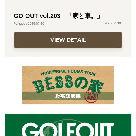
GO OUT vol.203 「家と車。」
990
2026.07.30
VIEW DETAIL