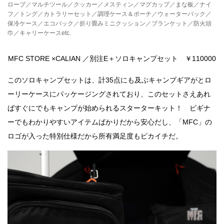
ローブ／マルチツール／クッカー／メスティン／マグカップ／まな板／ナイ
フ／トング／カトラリーセット／調理ケース＆ポーチ／ウォーターバック／
保冷ケース／エコバック／折り畳みミニクッション／ブランケット／防火頭
巾／キャリーケースetc.
MFC STORE ×CALIAN ／別注E＋ソロキャンプセット ￥110000
このソロキャンプセットは、計35点にも及ぶキャンプギアがとロ
ーリーケースにパッケージングされており、このセットさえあれ
ばすぐにでもキャンプが始められるスターターキット！ ビギナ
ーでもわかりやすいアイテムばかりだから安心だし、「MFC」の
ロゴが入った特別仕様だから所有満足度もピカイチだ。