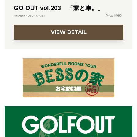
GO OUT vol.203 「家と車。」
990
2026.07.30
VIEW DETAIL