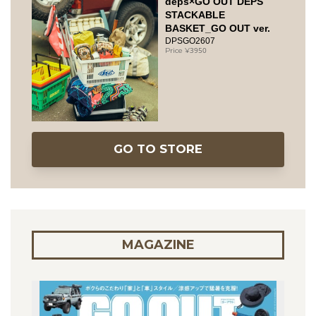
deps×GO OUT DEPS
STACKABLE
BASKET_GO OUT ver.
DPSGO2607
3950
GO TO STORE
MAGAZINE