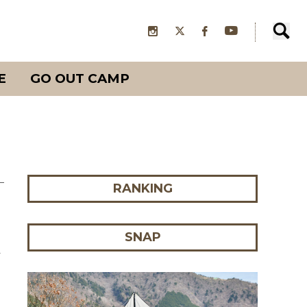
E
GO OUT CAMP
RANKING
SNAP
ス