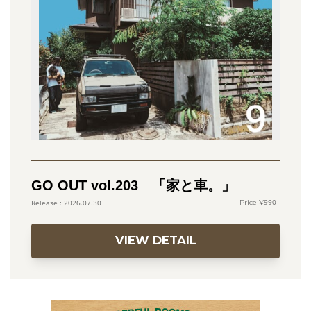
GO OUT vol.203 「家と車。」
990
2026.07.30
VIEW DETAIL