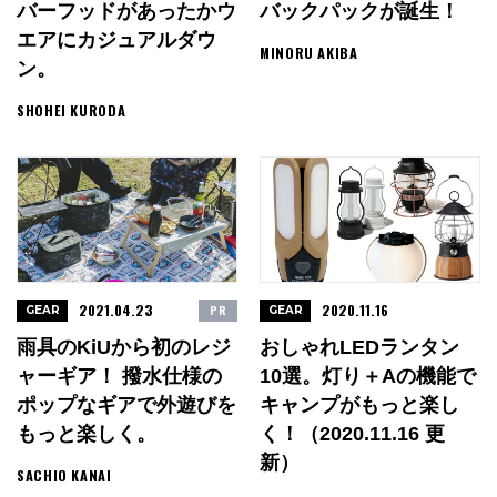
バーフッドがあったかウ
バックパックが誕生！
エアにカジュアルダウ
MINORU AKIBA
ン。
SHOHEI KURODA
2021.04.23
2020.11.16
PR
GEAR
GEAR
雨具のKiUから初のレジ
おしゃれLEDランタン
ャーギア！ 撥水仕様の
10選。灯り＋αの機能で
ポップなギアで外遊びを
キャンプがもっと楽し
もっと楽しく。
く！（2020.11.16 更
新）
SACHIO KANAI