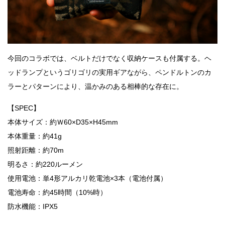
今回のコラボでは、ベルトだけでなく収納ケースも付属する。ヘ
ッドランプというゴリゴリの実用ギアながら、ペンドルトンのカ
ラーとパターンにより、温かみのある相棒的な存在に。
【SPEC】
本体サイズ：約Ｗ60×D35×H45mm
本体重量：約41g
照射距離：約70m
明るさ：約220ルーメン
使用電池：単4形アルカリ乾電池×3本（電池付属）
電池寿命：約45時間（10%時）
防水機能：IPX5