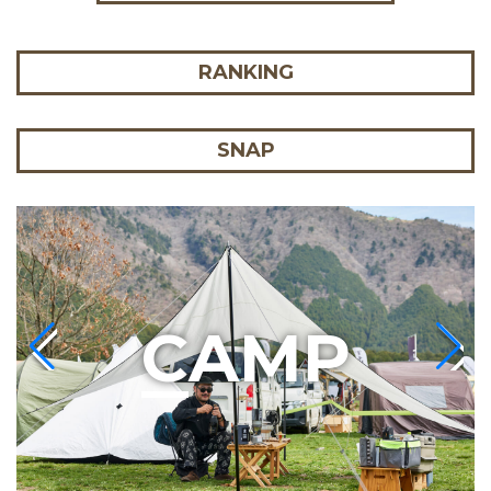
RANKING
SNAP
C
AMP