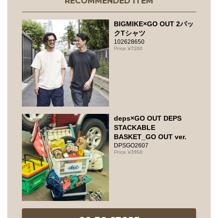
RECOMMENDED ITEM
BIGMIKE×GO OUT 2パッ
クTシャツ
102628650
7200
deps×GO OUT DEPS
STACKABLE
BASKET_GO OUT ver.
DPSGO2607
3950