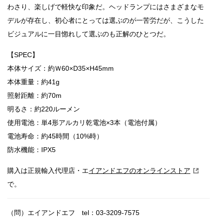
わさり、楽しげで軽快な印象だ。ヘッドランプにはさまざまなモ
デルが存在し、初心者にとっては選ぶのが一苦労だが、こうした
ビジュアルに一目惚れして選ぶのも正解のひとつだ。
【SPEC】
本体サイズ：約Ｗ60×D35×H45mm
本体重量：約41g
照射距離：約70m
明るさ：約220ルーメン
使用電池：単4形アルカリ乾電池×3本（電池付属）
電池寿命：約45時間（10%時）
防水機能：IPX5
購入は正規輸入代理店・エ
イアンドエフのオンラインストア
で。
（問）エイアンドエフ tel：03-3209-7575