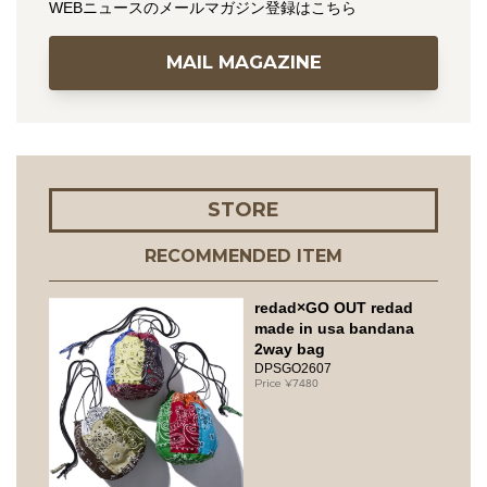
WEBニュースのメールマガジン登録はこちら
MAIL MAGAZINE
STORE
RECOMMENDED ITEM
redad×GO OUT redad
made in usa bandana
2way bag
DPSGO2607
7480