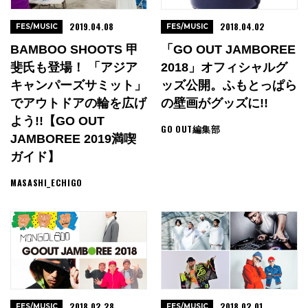
2019.04.08
2018.04.02
FES/MUSIC
FES/MUSIC
BAMBOO SHOOTS 甲
「GO OUT JAMBOREE
斐氏も登場！ 「アジア
2018」オフィシャルグ
キャンパーズサミット」
ッズ公開。ふもとっぱら
でアウトドアの輪を広げ
の壁画がグッズに!!
よう!!【GO OUT
GO OUT編集部
JAMBOREE 2019満喫
ガイド】
MASASHI_ECHIGO
2018.02.28
2018.02.01
FES/MUSIC
FES/MUSIC