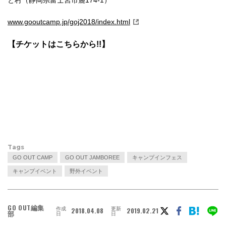
と村（静岡県富士宮市麓174-1）
www.gooutcamp.jp/goj2018/index.html
【チケットはこちらから!!】
Tags
GO OUT CAMP
GO OUT JAMBOREE
キャンプインフェス
キャンプイベント
野外イベント
GO OUT編集
作成
更新
2018.04.08
2019.02.21
部
日
日