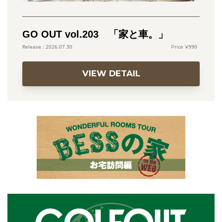
GO OUT vol.203 「家と車。」
990
2026.07.30
VIEW DETAIL