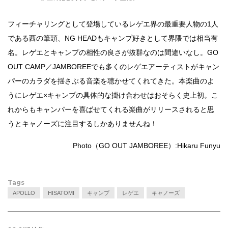
フィーチャリングとして登場しているレゲエ界の最重要人物の1人
である西の筆頭、NG HEADもキャンプ好きとして界隈では相当有
名。レゲエとキャンプの相性の良さが抜群なのは間違いなし。GO
OUT CAMP／JAMBOREEでも多くのレゲエアーティストがキャン
パーのカラダを揺さぶる音楽を聴かせてくれてきた。本楽曲のよ
うにレゲエ×キャンプの具体的な掛け合わせはおそらく史上初。こ
れからもキャンパーを喜ばせてくれる楽曲がリリースされると思
うとキャノーズに注目するしかありませんね！
Photo（GO OUT JAMBOREE）:Hikaru Funyu
Tags
APOLLO
HISATOMI
キャンプ
レゲエ
キャノーズ