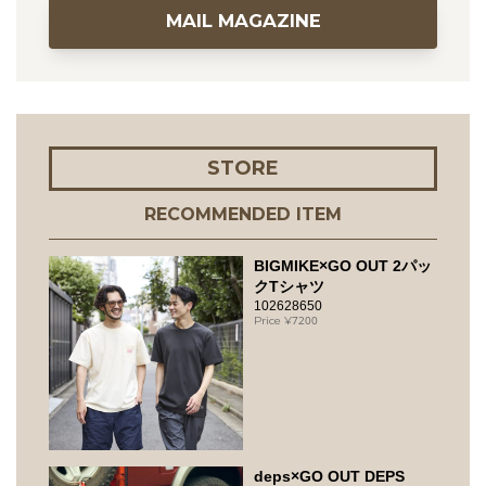
MAIL MAGAZINE
STORE
RECOMMENDED ITEM
BIGMIKE×GO OUT 2パッ
クTシャツ
102628650
7200
deps×GO OUT DEPS