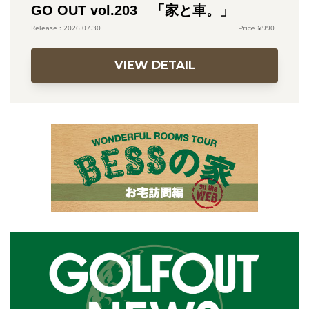
GO OUT vol.203 「家と車。」
990
2026.07.30
VIEW DETAIL