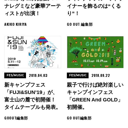
ナレグミなど豪華アーテ
イナーを飾るのは“くる
ィストが出演！
り”！
AKIKO KIRIYA
GO OUT 編集部
2019.04.03
2018.09.22
FES/MUSIC
FES/MUSIC
新キャンプフェス
親子で行けば絶対楽しい
「FUJI&SUN’19」が、
キャンプインフェス
富士山の麓で初開催！
「GREEN And GOLD」
タイムテーブルも発表。
初開催。
GOOUT編集部
GO OUT編集部