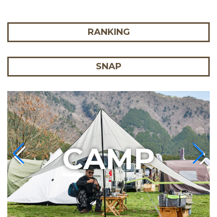
RANKING
SNAP
C
AMP