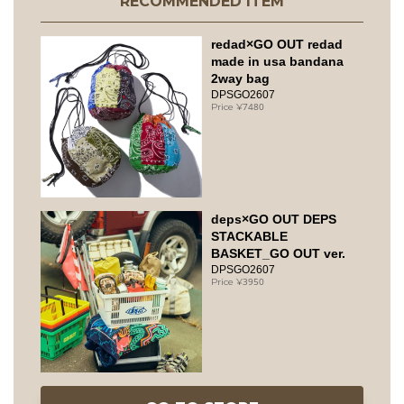
RECOMMENDED ITEM
redad×GO OUT redad
made in usa bandana
2way bag
DPSGO2607
7480
deps×GO OUT DEPS
STACKABLE
BASKET_GO OUT ver.
DPSGO2607
3950