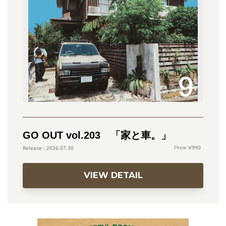
GO OUT vol.203 「家と車。」
990
2026.07.30
VIEW DETAIL