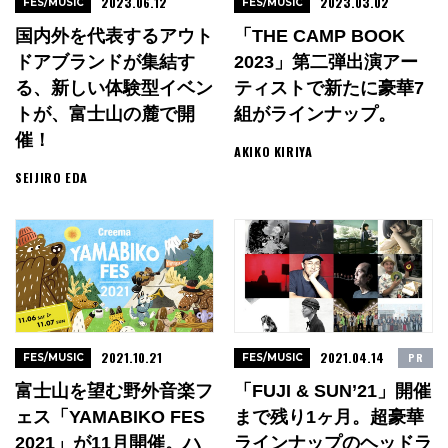
2023.06.12
2023.03.02
FES/MUSIC
FES/MUSIC
国内外を代表するアウト
「THE CAMP BOOK
ドアブランドが集結す
2023」第二弾出演アー
る、新しい体験型イベン
ティストで新たに豪華7
トが、富士山の麓で開
組がラインナップ。
催！
AKIKO KIRIYA
SEIJIRO EDA
2021.10.21
2021.04.14
PR
FES/MUSIC
FES/MUSIC
富士山を望む野外音楽フ
「FUJI & SUN’21」開催
ェス「YAMABIKO FES
まで残り1ヶ月。超豪華
2021」が11月開催。ハ
ラインナップのヘッドラ