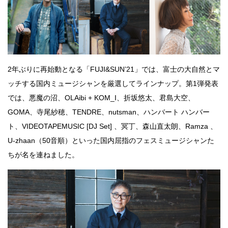
2年ぶりに再始動となる「FUJI&SUN’21」では、富士の大自然とマ
ッチする国内ミュージシャンを厳選してラインナップ。第1弾発表
では、悪魔の沼、OLAibi + KOM_I、折坂悠太、君島大空、
GOMA、寺尾紗穂、TENDRE、nutsman、ハンバート ハンバー
ト、VIDEOTAPEMUSIC [DJ Set] 、冥丁、森山直太朗、Ramza 、
U-zhaan（50音順）といった国内屈指のフェスミュージシャンた
ちが名を連ねました。