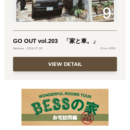
GO OUT vol.203 「家と車。」
990
2026.07.30
VIEW DETAIL