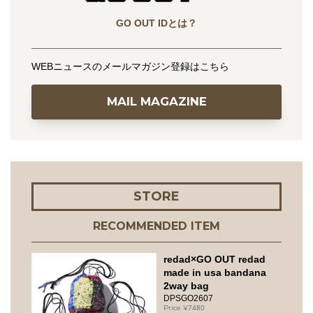
GO OUT IDとは？
WEBニュースのメールマガジン登録はこちら
MAIL MAGAZINE
STORE
RECOMMENDED ITEM
redad×GO OUT redad
made in usa bandana
2way bag
DPSGO2607
7480