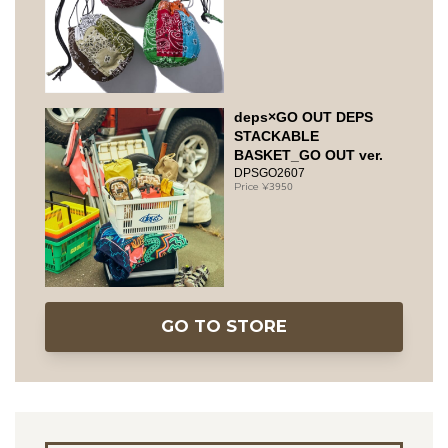
deps×GO OUT DEPS
STACKABLE
BASKET_GO OUT ver.
DPSGO2607
3950
GO TO STORE