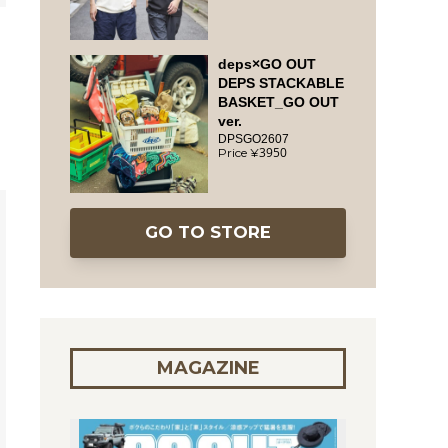
deps×GO OUT
DEPS STACKABLE
BASKET_GO OUT
ver.
DPSGO2607
3950
GO TO STORE
MAGAZINE