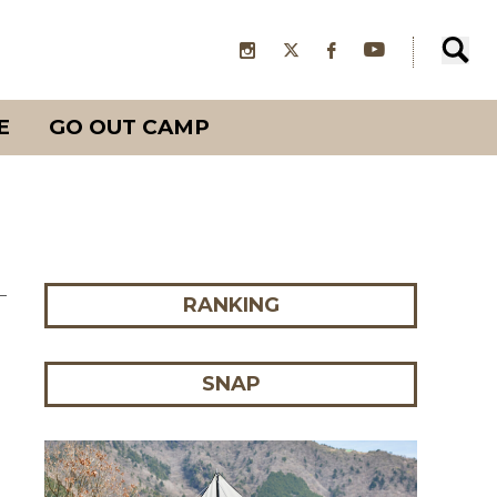
E
GO OUT CAMP
RANKING
SNAP