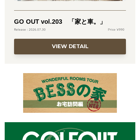
GO OUT vol.203 「家と車。」
990
2026.07.30
VIEW DETAIL