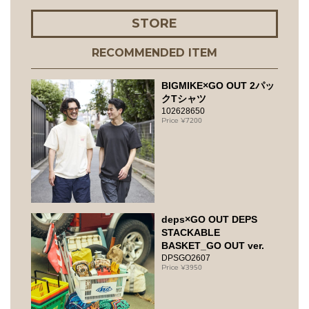
STORE
RECOMMENDED ITEM
BIGMIKE×GO OUT 2パッ
クTシャツ
102628650
7200
deps×GO OUT DEPS
STACKABLE
BASKET_GO OUT ver.
DPSGO2607
3950