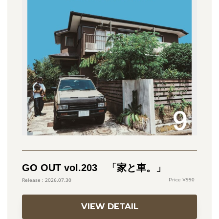
GO OUT vol.203 「家と車。」
990
2026.07.30
VIEW DETAIL