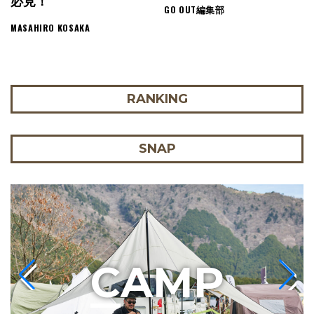
必見！
GO OUT編集部
MASAHIRO KOSAKA
RANKING
SNAP
C
AMP