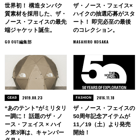
世界初！ 構造タンパク
ザ・ノース・フェイス×
質素材を採用した、ザ・
ハイクの抽選応募がスタ
ノース・フェイスの最先
ート！ 即完必至の最後
端ジャケット誕生。
のコレクション。
GO OUT編集部
MASAHIRO KOSAKA
2019.08.23
2016.11.18
GEAR
FASHION
“あのテント”がミリタリ
ザ・ノース・フェイスの
ー調に！ 話題のザ・ノ
50周年記念アイテムが
ース・フェイス × ハイ
11／19（土）より発売
ク第3弾は、キャンパー
開始！