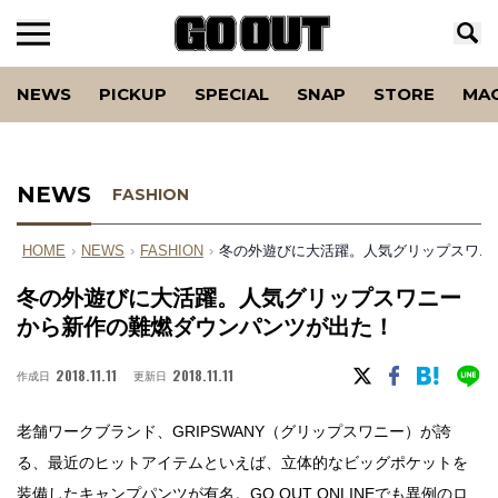
NEWS
PICKUP
SPECIAL
SNAP
STORE
MA
NEWS
FASHION
HOME
›
NEWS
›
FASHION
›
冬の外遊びに大活躍。人気グリップスワニ
冬の外遊びに大活躍。人気グリップスワニー
から新作の難燃ダウンパンツが出た！
2018.11.11
2018.11.11
作成日
更新日
老舗ワークブランド、GRIPSWANY（グリップスワニー）が誇
る、最近のヒットアイテムといえば、立体的なビッグポケットを
装備したキャンプパンツが有名。
GO OUT ONLINE
でも異例のロ