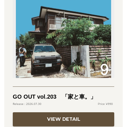
GO OUT vol.203 「家と車。」
990
2026.07.30
VIEW DETAIL