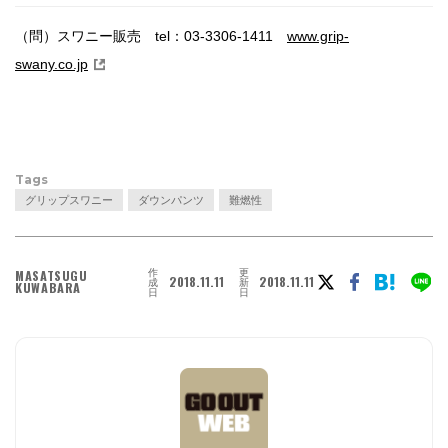
（問）スワニー販売 tel：03-3306-1411
www.grip-
swany.co.jp
Tags
グリップスワニー
ダウンパンツ
難燃性
作
更
MASATSUGU
2018.11.11
2018.11.11
成
新
KUWABARA
日
日