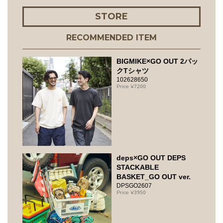
STORE
RECOMMENDED ITEM
BIGMIKE×GO OUT 2パッ
クTシャツ
102628650
7200
deps×GO OUT DEPS
STACKABLE
BASKET_GO OUT ver.
DPSGO2607
3950