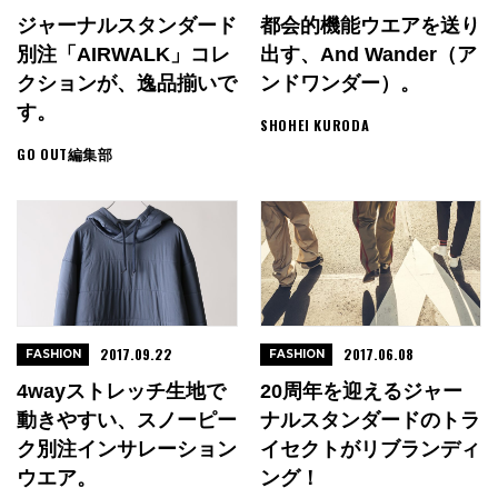
ジャーナルスタンダード
都会的機能ウエアを送り
別注「AIRWALK」コレ
出す、and Wander（ア
クションが、逸品揃いで
ンドワンダー）。
す。
SHOHEI KURODA
GO OUT編集部
2017.09.22
2017.06.08
FASHION
FASHION
4wayストレッチ生地で
20周年を迎えるジャー
動きやすい、スノーピー
ナルスタンダードのトラ
ク別注インサレーション
イセクトがリブランディ
ウエア。
ング！