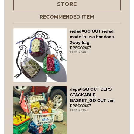
STORE
RECOMMENDED ITEM
redad×GO OUT redad
made in usa bandana
2way bag
DPSGO2607
7480
deps×GO OUT DEPS
STACKABLE
BASKET_GO OUT ver.
DPSGO2607
3950