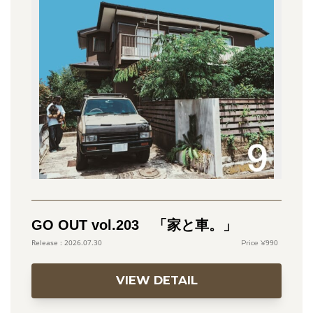
GO OUT vol.203 「家と車。」
990
2026.07.30
VIEW DETAIL