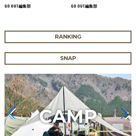
GO OUT編集部
GO OUT編集部
RANKING
SNAP
C
AMP