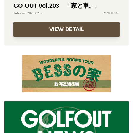
GO OUT vol.203 「家と車。」
990
2026.07.30
VIEW DETAIL