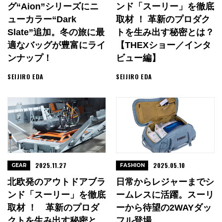
グ“Aion”シリーズにニ
ンド「スーリー」を徹底
ューカラー“Dark
取材 ！ 革新のプロダク
Slate”追加。冬の旅に最
トを生み出す秘密とは？
適なバッグが豊富にライ
【THEXショー／インタ
ンナップ！
ビュー編】
SEIJIRO EDA
SEIJIRO EDA
2025.11.27
2025.05.10
GEAR
FASHION
北欧発のアウトドアブラ
日常からレジャーまでシ
ンド「スーリー」を徹底
ームレスに活躍。スーリ
取材 ！ 革新のプロダ
ーから待望の2WAYダッ
クトを生み出す秘密と
フル登場。