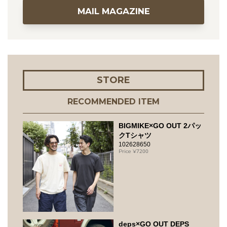
MAIL MAGAZINE
STORE
RECOMMENDED ITEM
BIGMIKE×GO OUT 2パッ
クTシャツ
102628650
7200
deps×GO OUT DEPS