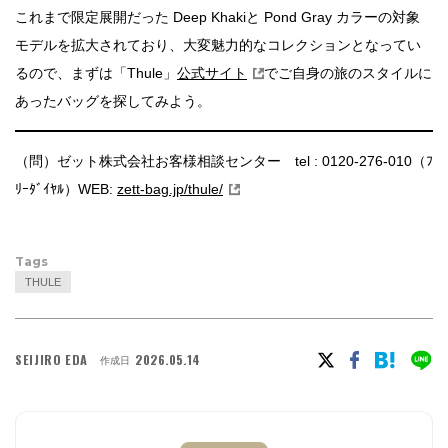
これまで限定展開だった Deep Khakiと Pond Gray カラーの対象
モデルを拡大されており、大変魅力的なコレクションとなってい
るので、まずは「Thule」
公式サイト
でご自身の旅のスタイルに
あったバッグを探してみよう。
（問）ゼット株式会社お客様相談センター tel : 0120‐276‐010（ﾌ
ﾘｰﾀﾞｲﾔﾙ）WEB:
zett-bag.jp/thule/
Tags
THULE
SEIJIRO EDA
2026.05.14
作成日