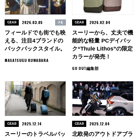
2026.03.05
2026.02.04
PR
GEAR
GEAR
フィールドでも街でも映
スーリーから、丈夫で機
える、注目4ブランドの
能的な軽量 PCデイパッ
バックパックスタイル。
ク“Thule Lithos”の限定
カラーが発売！
MASATSUGU KUWABARA
GO OUT編集部
2025.12.14
2025.12.04
GEAR
GEAR
スーリーのトラベルバッ
北欧発のアウトドアブラ